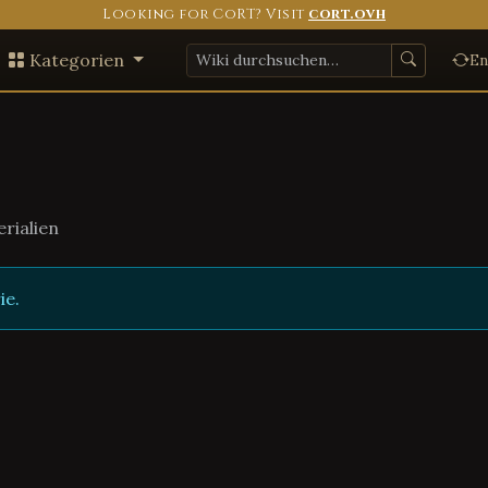
Looking for CoRT? Visit
cort.ovh
Kategorien
En
rialien
ie.